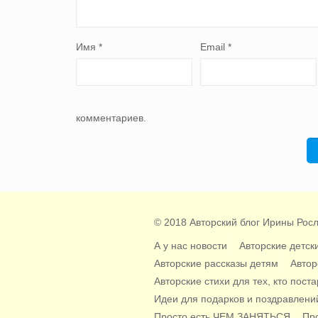
Имя
*
Email
*
комментариев.
© 2018 Авторский блог Ирины Росл
А у нас новости
Авторские детск
Авторские рассказы детям
Автор
Авторские стихи для тех, кто пост
Идеи для подарков и поздравлени
Просто есть ЧЕМ ЗАНЯТЬСЯ
Пр