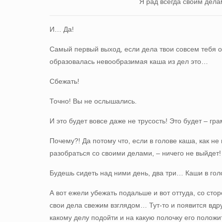
Я рад всегда своим дела
И… Да!
Самый первый выход, если дела твои совсем тебя о
образовалась невообразимая каша из дел это…
Сбежать!
Точно! Вы не ослышались.
И это будет вовсе даже не трусость! Это будет – гр
Почему?! Да потому что, если в голове каша, как не
разобраться со своими делами, – ничего не выйдет!
Будешь сидеть над ними день, два три… Каши в голо
А вот ежели убежать подальше и вот оттуда, со сто
свои дела свежим взглядом… Тут-то и появится вдру
какому делу подойти и на какую полочку его положи