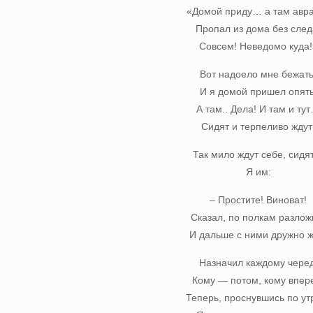
«Домой приду… а там ав
Пропал из дома без след
Совсем! Неведомо куда!
Вот надоело мне бежать
И я домой пришел опять
А там.. Дела! И там и ту
Сидят и терпеливо ждут
Так мило ждут себе, сид
Я им:
– Простите! Виноват!
Сказал, по полкам разлож
И дальше с ними дружно ж
Назначил каждому черед
Кому — потом, кому впер
Теперь, проснувшись по ут