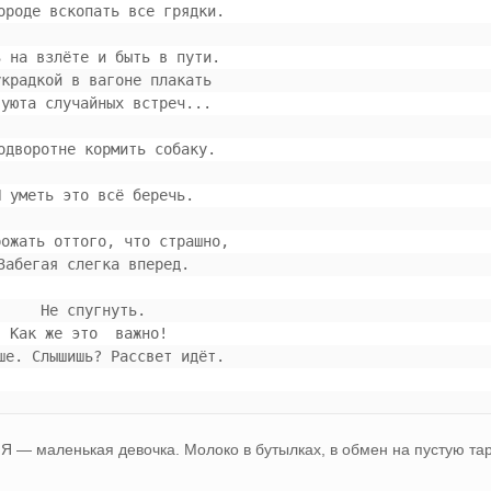
городе вскопать все грядки.
ть на взлёте и быть в пути.
 украдкой в вагоне плакать
т уюта случайных встреч...
подворотне кормить собаку.
 И уметь это всё беречь.
дрожать оттого, что страшно,
 Забегая слегка вперед.
 Не спугнуть.
 Как же это  важно! 
ише. Слышишь? Рассвет идёт.
Я — маленькая девочка. Молоко в бутылках, в обмен на пустую тар