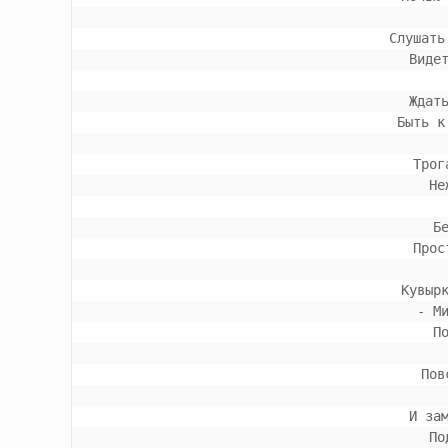
 Слушат
 Вид
 Жда
 Быть 
 Тро
 Н
 
 Про
 Кувыр
 - 
 
 По
 И з
 П