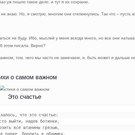
раз уж пошло такое дело, и тут я их сохраню.
е знаю. Но, я смотрю, многим они откликнулись. Так что – пусть ж
аться не буду. Ибо, мыслей у меня всегда много, но все они натыка
об этом писала. Верно?
важном, том, чего мы часто не замечаем, и, быть может и дальше н
ихи о самом важном
Это счастье
казалось, что это счастье:
осто выйти, надев ботинки,
возить все штанины грязью,
 в парке  бродить в обнимку.