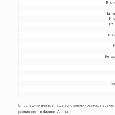
 В о
 Бы
 И
 О
 В 
 Не 
 – Т
В последние дни всё чаще вспоминаю советское время. 
разливное – в бидоне. Авоська.