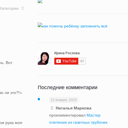
Категории
нь. Вот
Последние комментарии
во ли это?!»
22 января, 2025
Наталья Маркова
прокомментировал
Мастер
плетения из газетных трубочек
ром рука моя