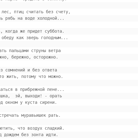
ь лес, птиц считать без счету,
еть рябь на воде холодной...
ть, когда же придет суббота.
к обеду как зверь голодным...
гать пальцами струны ветра 
ежно, бережно, осторожно.
Без сомнений и без ответа
сто жить, потому что можно.
каться в прибрежной пене... 
Мишка,  эй, выходи! - орать
Под окном у куста сирени.
встречать муравьишек рать.
аметить, что воздух сладкий.
од дождем без зонта идти.