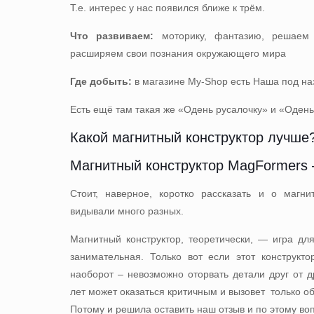
Т.е. интерес у нас появился ближе к трём.
Что развиваем:
моторику, фантазию, решаем 
расширяем свои познания окружающего мира
Где добыть:
в магазине My-Shop есть Наша под н
Есть ещё там такая же
«Одень русалочку»
и
«Одень
Какой магнитный конструктор лучше
Магнитный конструктор MagFormers
Стоит, наверное, коротко рассказать и о магни
видывали много разных.
Магнитный конструктор, теоретически, — игра д
занимательная. Только вот если этот конструкто
наоборот – невозможно оторвать детали друг от 
лет может оказаться критичным и вызовет только о
Потому и решила оставить наш отзыв и по этому воп