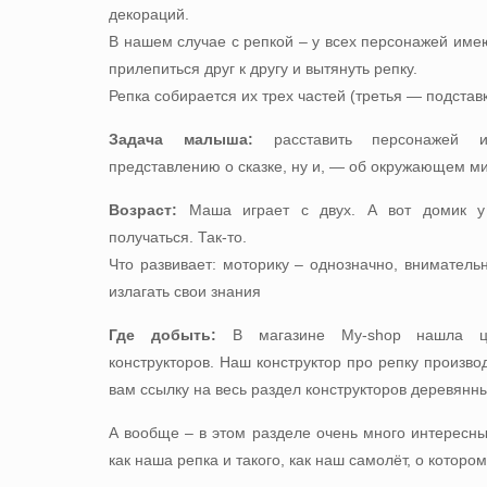
декораций.
В нашем случае с репкой – у всех персонажей имею
прилепиться друг к другу и вытянуть репку.
Репка собирается их трех частей (третья — подставк
Задача малыша:
расставить персонажей и
представлению о сказке, ну и, — об окружающем м
Возраст:
Маша играет с двух. А вот домик у 
получаться. Так-то.
Что развивает: моторику – однозначно, внимательн
излагать свои знания
Где добыть:
В магазине My-shop нашла це
конструкторов. Наш конструктор про репку произв
вам ссылку на весь
раздел конструкторов деревянн
А вообще – в этом разделе очень много интересных
как наша репка и такого, как наш самолёт, о которо