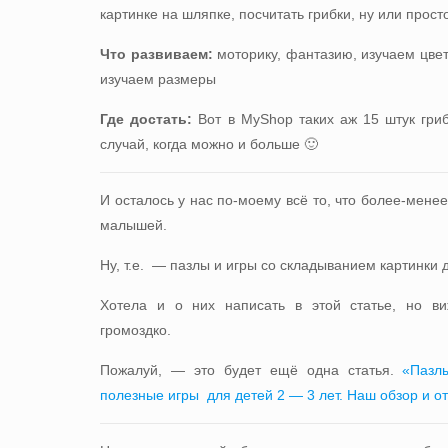
картинке на шляпке, посчитать грибки, ну или просто
Что развиваем:
моторику, фантазию, изучаем цвет
изучаем размеры
Где достать:
Вот в MyShop таких аж
15 штук гри
случай, когда можно и больше 🙂
И осталось у нас по-моему всё то, что более-мене
малышей.
Ну, т.е. —
пазлы и игры со складыванием картинки д
Хотела и о них написать в этой статье, но в
громоздко.
Пожалуй, — это будет ещё одна статья.
«Пазлы
полезные игры для детей 2 — 3 лет. Наш обзор и о